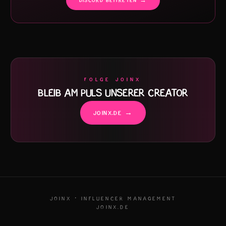
DISCORD BEITRETEN →
FOLGE JOINX
BLEIB AM PULS UNSERER CREATOR
JOINX.DE →
JOINX · INFLUENCER MANAGEMENT
JOINX.DE