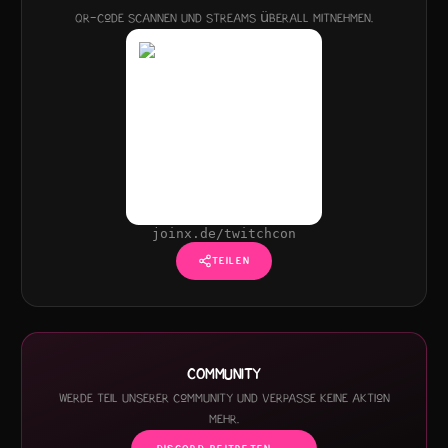
QR-Code scannen und Streams überall mitnehmen.
joinx.de/twitchcon
TEILEN
COMMUNITY
Werde Teil unserer Community und verpasse keine Aktion
mehr.