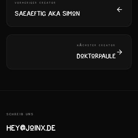
VORHERIGER CREATOR
Saeaeftig aka Simon
NÄCHSTER CREATOR
DoktorPaule
SCHREIB UNS
hey@joinx.de