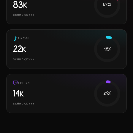
83K
17.0
%
SCHMOCKYYY
TIKTOK
22K
4.5
%
SCHMOCKYYY
TWITCH
14K
2.9
%
SCHMOCKYYY