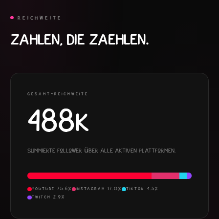
REICHWEITE
ZAHLEN, DIE ZAEHLEN.
GESAMT-REICHWEITE
488K
Summierte Follower über alle aktiven Plattformen.
YOUTUBE
75.6
%
INSTAGRAM
17.0
%
TIKTOK
4.5
%
TWITCH
2.9
%