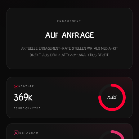
ENGAGEMENT
Auf Anfrage
Aktuelle Engagement-Rate stellen wir als Media-Kit
direkt aus den Plattform-Analytics bereit.
YOUTUBE
369K
75.6
%
SCHMOCKYYYDE
INSTAGRAM