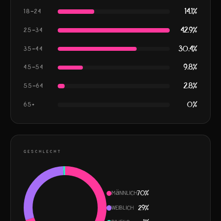
14.1
%
18–24
42.9
%
25–34
30.4
%
35–44
9.8
%
45–54
2.8
%
55–64
0
%
65+
GESCHLECHT
Männlich
70
%
Weiblich
29
%