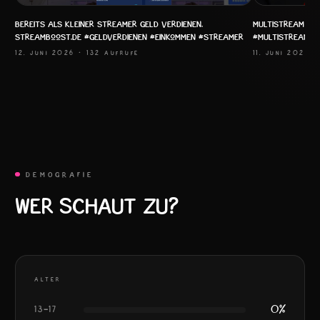
Bereits als kleiner Streamer Geld verdienen.
Multistream Ver
streamboost.de #geldverdienen #einkommen #streamer
#multistream #
12. JUNI 2026
· 132 AUFRUFE
11. JUNI 2026
·
DEMOGRAFIE
WER SCHAUT ZU?
ALTER
0
%
13–17