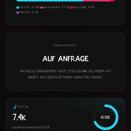
TIKTOK
67.8
%
INSTAGRAM
27.5
%
YOUTUBE
4.6
%
TWITCH
0.1
%
ENGAGEMENT
Auf Anfrage
Aktuelle Engagement-Rate stellen wir als Media-Kit
direkt aus den Plattform-Analytics bereit.
TIKTOK
7.4K
67.8
%
SCHMIDTHAPPENS2025