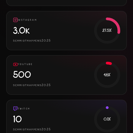
INSTAGRAM
3.0K
27.5
%
SCHMIDTHAPPENS2025
YOUTUBE
500
4.6
%
SCHMIDTHAPPENS2025
TWITCH
10
0.1
%
SCHMIDTHAPPENS2025