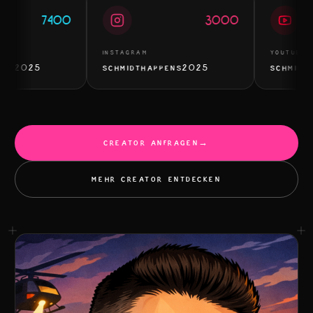
7400
3000
INSTAGRAM
YOUTUBE
S2025
SCHMIDTHAPPENS2025
SCHMIDTHA
CREATOR ANFRAGEN
→
MEHR CREATOR ENTDECKEN