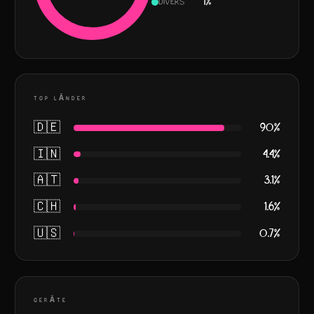
Divers
1
%
TOP LÄNDER
🇩🇪
90
%
🇮🇳
4.4
%
🇦🇹
3.1
%
🇨🇭
1.6
%
🇺🇸
0.7
%
GERÄTE