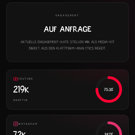
ENGAGEMENT
Auf Anfrage
Aktuelle Engagement-Rate stellen wir als Media-Kit
direkt aus den Plattform-Analytics bereit.
YOUTUBE
219K
75.3
%
SAAFTIG
INSTAGRAM
72K
24.7
%