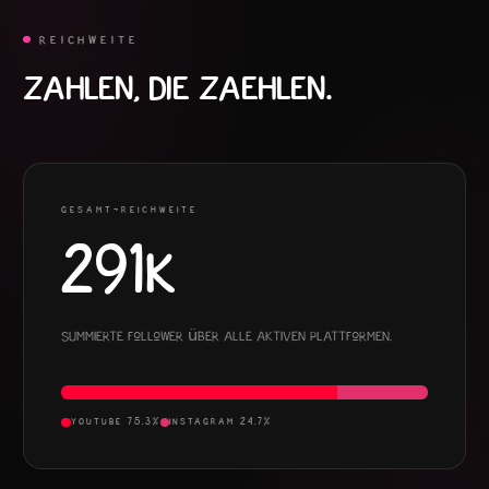
REICHWEITE
ZAHLEN, DIE ZAEHLEN.
GESAMT-REICHWEITE
291K
Summierte Follower über alle aktiven Plattformen.
YOUTUBE
75.3
%
INSTAGRAM
24.7
%