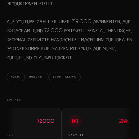
Produktionen stellt.
Auf YouTube zählt er über 219.000 Abonnenten, auf
Instagram rund 72.000 Follower. Seine authentische,
regional geprägte Handschrift macht ihn zur idealen
Partnerstimme für Marken mit Fokus auf Musik,
Kultur und Glaubwürdigkeit.
MUSIC
MUNDART
STORYTELLING
SOCIALS
72000
219K
TAGRAM
YOUTUBE