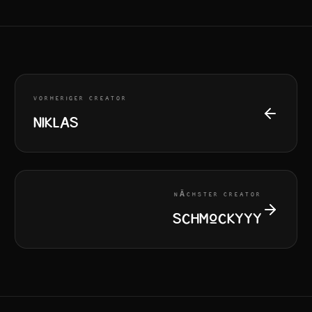
VORHERIGER CREATOR
Niklas
NÄCHSTER CREATOR
SChmockyyy