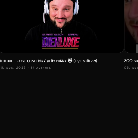
DIEHLUXE - Just Chatting / very funny 🤣 (Live Stream)
200 Su
05. AUG. 2026
· 14 AUFRUFE
05. AU