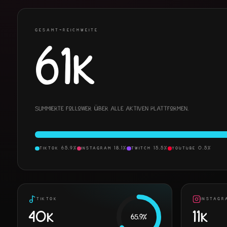
GESAMT-REICHWEITE
61K
Summierte Follower über alle aktiven Plattformen.
TIKTOK
65.9
%
INSTAGRAM
18.1
%
TWITCH
15.5
%
YOUTUBE
0.5
%
TIKTOK
INSTAGR
40K
11K
65.9
%