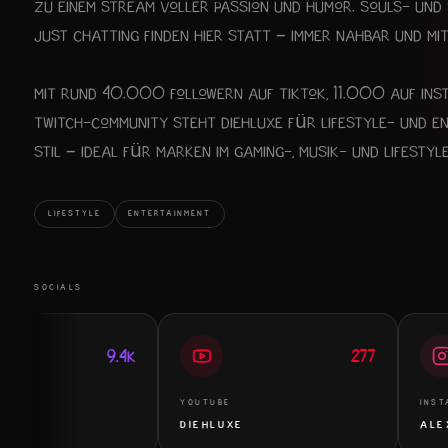
zu einem Stream voller Passion und Humor. Souls- und
Just Chatting finden hier statt – immer nahbar und m
Mit rund 40.000 Followern auf TikTok, 11.000 auf Ins
Twitch-Community steht Diehluxe für Lifestyle- und E
Stil – ideal für Marken im Gaming-, Musik- und Lifestyl
LIFESTYLE
ENTERTAINMENT
SOCIALS
9.4K
277
YOUTUBE
INSTAGRAM
DIEHLUXE
ALEXDIEH