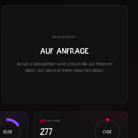
ENGAGEMENT
Auf Anfrage
Aktuelle Engagement-Rate stellen wir als Media-Kit
direkt aus den Plattform-Analytics bereit.
YOUTUBE
277
15.5
%
0.5
%