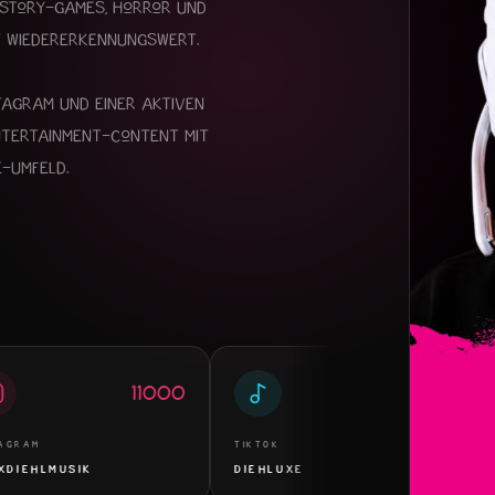
 Story-Games, Horror und
it Wiedererkennungswert.
tagram und einer aktiven
ntertainment-Content mit
e-Umfeld.
11000
40000
TIKTOK
TWITC
LMUSIK
DIEHLUXE
DIEH