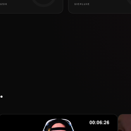
USIK
DIEHLUXE
.