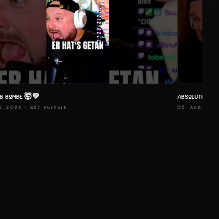
b Bombe 🤯💜
Absoluter Wa
G. 2026
· 827 AUFRUFE
05. AUG. 202