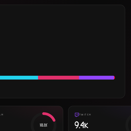
AM
TWITCH
9.4K
18.1
%